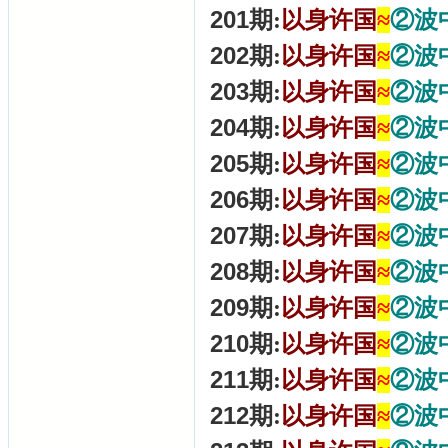
201期
:
以身许国
≈
②波
202期
:
以身许国
≈
②波
203期
:
以身许国
≈
②波
204期
:
以身许国
≈
②波
205期
:
以身许国
≈
②波
206期
:
以身许国
≈
②波
207期
:
以身许国
≈
②波
208期
:
以身许国
≈
②波
209期
:
以身许国
≈
②波
210期
:
以身许国
≈
②波
211期
:
以身许国
≈
②波
212期
:
以身许国
≈
②波