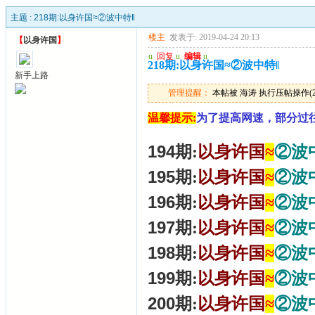
主题 :
218期:以身许国≈②波中特‖
楼主
发表于: 2019-04-24 20:13
【
以身许国
】
u
回复
u
编辑
u
218期:以身许国≈②波中特‖
新手上路
管理提醒：
本帖被 海涛 执行压帖操作(2026
温馨提示:
为了提高网速，部分过
194期
:
以身许国
≈
②波
195期
:
以身许国
≈
②波
196期
:
以身许国
≈
②波
197期
:
以身许国
≈
②波
198期
:
以身许国
≈
②波
199期
:
以身许国
≈
②波
200期
:
以身许国
≈
②波