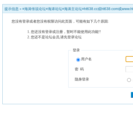
提示信息 »
≡海涛传说论坛≡海涛论坛≡海涛主论坛≡ht638.cc或ht638.com或www.ht
您没有登录或者您没有权限访问此页面，可能有如下几个原因:
您还没有登录或注册，暂时不能使用此功能!!
您还不是论坛会员,请先登录论坛
登录
用户名
密 码
隐身登录