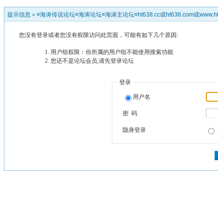
提示信息 »
≡海涛传说论坛≡海涛论坛≡海涛主论坛≡ht638.cc或ht638.com或www.ht
您没有登录或者您没有权限访问此页面，可能有如下几个原因:
用户组权限：你所属的用户组不能使用搜索功能
您还不是论坛会员,请先登录论坛
登录
用户名
密 码
隐身登录