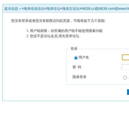
提示信息 »
≡海涛传说论坛≡海涛论坛≡海涛主论坛≡ht638.cc或ht638.com或www.ht
您没有登录或者您没有权限访问此页面，可能有如下几个原因:
用户组权限：你所属的用户组不能使用搜索功能
您还不是论坛会员,请先登录论坛
登录
用户名
密 码
隐身登录