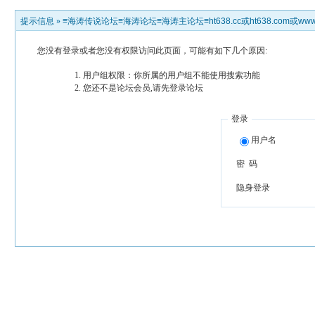
提示信息 »
≡海涛传说论坛≡海涛论坛≡海涛主论坛≡ht638.cc或ht638.com或www.h
您没有登录或者您没有权限访问此页面，可能有如下几个原因:
用户组权限：你所属的用户组不能使用搜索功能
您还不是论坛会员,请先登录论坛
登录
用户名
密 码
隐身登录