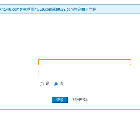
t648.com客家啊哥ht619.com或ht629.com歡迎阁下光临
是
否
找回密码