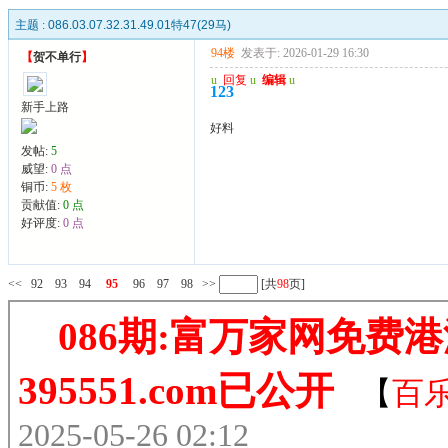
主题 :
086.03.07.32.31.49.01特47(29马)
94楼
发表于: 2026-01-29 16:30
【
贺不单行
】
u
回复
u
编辑
u
123
新手上路
好料
发帖:
5
威望:
0 点
铜币:
5 枚
贡献值:
0 点
好评度:
0 点
<<
92
93
94
95
96
97
98
>>
[共
98
页]