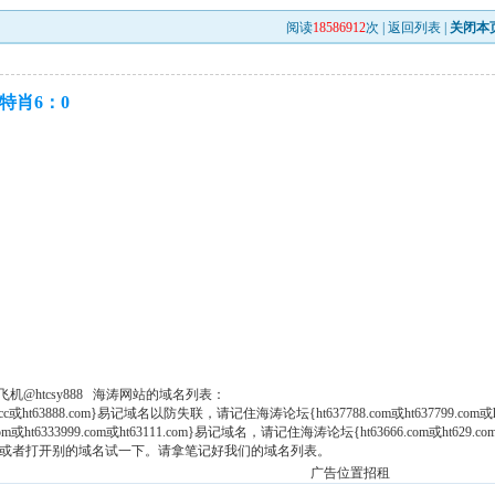
阅读
18586912
次 |
返回列表
|
关闭本
特肖6：0
，飞机@htcsy888 海涛网站的域名列表：
38.cc或ht63888.com}易记域名以防失联，请记住海涛论坛{ht637788.com或ht637799.com或h
m或ht6333999.com或ht63111.com}易记域名，请记住海涛论坛{ht63666.com或ht629.com或h
.或者打开别的域名试一下。请拿笔记好我们的域名列表。
广告位置招租