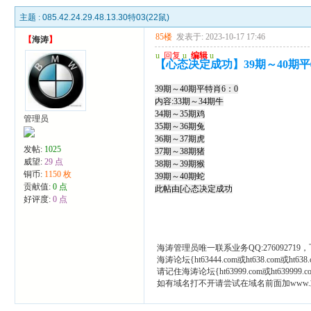
主题 :
085.42.24.29.48.13.30特03(22鼠)
85楼
发表于: 2023-10-17 17:46
【
海涛
】
u
回复
u
编辑
u
【心态决定成功】39期～40期平
39期～40期平特肖6：0
内容:33期～34期牛
34期～35期鸡
管理员
35期～36期兔
36期～37期虎
发帖:
1025
37期～38期猪
威望:
29 点
38期～39期猴
铜币:
1150 枚
39期～40期蛇
贡献值:
0 点
此帖由[心态决定成功
好评度:
0 点
海涛管理员唯一联系业务QQ:276092719
海涛论坛{ht63444.com或ht638.com或ht6
请记住海涛论坛{ht63999.com或ht639999.co
如有域名打不开请尝试在域名前面加www