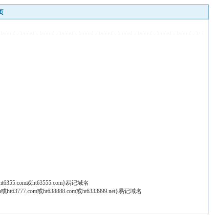
页
t6355.com或ht63555.com}易记域名
t63777.com或ht638888.com或ht6333999.net}易记域名