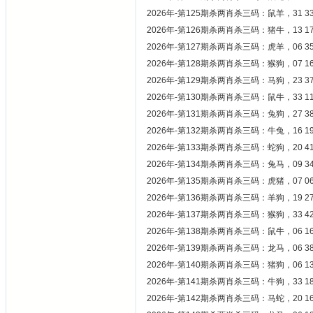
2026年-第125期杀两肖杀三码：鼠羊，31 33
2026年-第126期杀两肖杀三码：猪牛，13 17
2026年-第127期杀两肖杀三码：虎羊，06 35
2026年-第128期杀两肖杀三码：猴狗，07 16
2026年-第129期杀两肖杀三码：马狗，23 37
2026年-第130期杀两肖杀三码：鼠牛，33 11
2026年-第131期杀两肖杀三码：兔狗，27 38
2026年-第132期杀两肖杀三码：牛兔，16 19
2026年-第133期杀两肖杀三码：蛇狗，20 41
2026年-第134期杀两肖杀三码：兔马，09 34
2026年-第135期杀两肖杀三码：虎猪，07 06
2026年-第136期杀两肖杀三码：羊狗，19 27
2026年-第137期杀两肖杀三码：猴狗，33 42
2026年-第138期杀两肖杀三码：鼠牛，06 16
2026年-第139期杀两肖杀三码：龙马，06 38
2026年-第140期杀两肖杀三码：猪狗，06 13
2026年-第141期杀两肖杀三码：牛狗，33 18
2026年-第142期杀两肖杀三码：马蛇，20 16