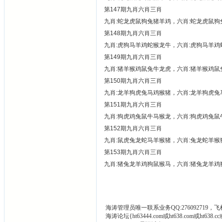
第147期九肖六肖三肖
九肖:蛇龙虎鼠狗兔猪羊鸡，六肖:蛇龙虎鼠狗
第148期九肖六肖三肖
九肖:虎狗马羊鸡蛇猴龙牛，六肖:虎狗马羊鸡
第149期九肖六肖三肖
九肖:猪羊猴鸡鼠兔牛龙虎，六肖:猪羊猴鸡鼠
第150期九肖六肖三肖
九肖:龙羊狗虎兔马鸡猴猪，六肖:龙羊狗虎兔
第151期九肖六肖三肖
九肖:狗虎鸡兔鼠牛马猴龙，六肖:狗虎鸡兔鼠
第152期九肖六肖三肖
九肖:鼠虎兔龙蛇马羊猴猪，六肖:兔龙蛇羊猴
第153期九肖六肖三肖
九肖:猪兔龙羊鸡狗鼠猴马，六肖:猪兔龙羊鸡
海涛管理员唯一联系业务QQ:276092719，飞
海涛论坛{ht63444.com或ht638.com或ht638