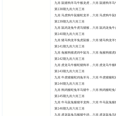
九肖:鼠猪狗羊马牛猴龙虎，六肖:鼠猪狗羊马
第138期九肖六肖三肖
九肖:马虎狗牛鼠猴蛇龙羊，六肖:马虎狗牛鼠
第139期九肖六肖三肖
九肖:鼠鸡龙兔牛虎马猪猴，六肖:鼠鸡龙兔牛
第140期九肖六肖三肖
九肖:猪马狗龙羊兔虎鼠猴，六肖:猪马狗龙羊
第141期九肖六肖三肖
九肖:兔猴狗猪虎鸡牛鼠马，六肖:兔猴狗猪虎
第142期九肖六肖三肖
九肖:虎龙马牛猴蛇猪狗羊，六肖:虎龙马牛猴
第143期九肖六肖三肖
九肖:牛虎猪猴蛇鸡兔羊马，六肖:牛虎猪猴蛇
第144期九肖六肖三肖
九肖:狗鸡猴蛇兔羊马猪牛，六肖:狗鸡猴蛇兔
第145期九肖六肖三肖
九肖:牛马鼠兔猴猪羊龙狗，六肖:牛马鼠兔猴
第146期九肖六肖三肖
九肖:虎龙鼠兔马猴猪牛鸡，六肖:虎龙鼠兔马