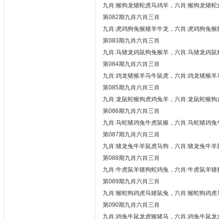
九肖:猴狗龙猪蛇虎马鸡羊，六肖:猴狗龙猪蛇
第082期九肖六肖三肖
九肖:虎鸡狗兔猴猪羊牛龙，六肖:虎鸡狗兔猴
第083期九肖六肖三肖
九肖:马猪龙鸡鼠狗兔猴羊，六肖:马猪龙鸡鼠
第084期九肖六肖三肖
九肖:鸡龙猪猴羊马牛鼠虎，六肖:鸡龙猪猴羊
第085期九肖六肖三肖
九肖:龙鼠蛇猴狗虎鸡兔羊，六肖:龙鼠蛇猴狗
第086期九肖六肖三肖
九肖:马蛇猪鸡兔牛虎鼠猴，六肖:马蛇猪鸡兔
第087期九肖六肖三肖
九肖:猪龙兔牛羊鼠虎马狗，六肖:猪龙兔牛羊
第088期九肖六肖三肖
九肖:牛虎鼠羊猪狗蛇鸡兔，六肖:牛虎鼠羊猪
第089期九肖六肖三肖
九肖:猴蛇狗鸡虎马猪鼠兔，六肖:猴蛇狗鸡虎
第090期九肖六肖三肖
九肖:鸡兔牛鼠龙虎猴猪马，六肖:鸡兔牛鼠龙