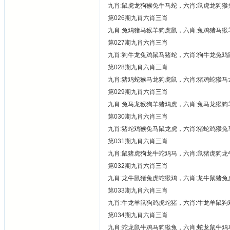
九肖:鼠虎龙狗猴兔牛马蛇，六肖:鼠虎龙狗猴
第026期九肖六肖三肖
九肖:兔鸡猪马猴羊狗虎鼠，六肖:兔鸡猪马猴
第027期九肖六肖三肖
九肖:狗牛龙兔鸡鼠马猪蛇，六肖:狗牛龙兔鸡
第028期九肖六肖三肖
九肖:猪鸡蛇猴马龙狗虎鼠，六肖:猪鸡蛇猴马
第029期九肖六肖三肖
九肖:兔马龙猴狗羊猪鸡虎，六肖:兔马龙猴狗
第030期九肖六肖三肖
九肖:猪蛇鸡猴兔马鼠龙虎，六肖:猪蛇鸡猴兔
第031期九肖六肖三肖
九肖:鼠猪虎狗龙牛蛇鸡马，六肖:鼠猪虎狗龙
第032期九肖六肖三肖
九肖:龙牛鼠猪兔虎蛇猴鸡，六肖:龙牛鼠猪兔
第033期九肖六肖三肖
九肖:牛龙羊鼠狗鸡虎蛇猪，六肖:牛龙羊鼠狗
第034期九肖六肖三肖
九肖:蛇龙鼠牛鸡马狗猴兔，六肖:蛇龙鼠牛鸡