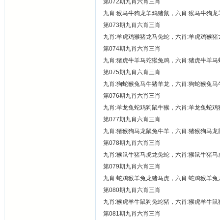
第072期九肖六肖三肖
九肖:猴马牛狗龙羊鸡猪鼠，六肖:猴马牛狗龙
第073期九肖六肖三肖
九肖:羊虎鸡猴猪龙马兔蛇，六肖:羊虎鸡猴猪
第074期九肖六肖三肖
九肖:猪虎牛羊马蛇猴兔鸡，六肖:猪虎牛羊马
第075期九肖六肖三肖
九肖:狗蛇猴兔马牛猪羊龙，六肖:狗蛇猴兔马
第076期九肖六肖三肖
九肖:羊龙兔蛇鸡狗鼠牛猴，六肖:羊龙兔蛇鸡
第077期九肖六肖三肖
九肖:猪猴狗马龙鼠兔牛羊，六肖:猪猴狗马龙
第078期九肖六肖三肖
九肖:猴鼠牛猪马虎龙兔蛇，六肖:猴鼠牛猪马
第079期九肖六肖三肖
九肖:蛇鸡猴羊兔龙猪马虎，六肖:蛇鸡猴羊兔
第080期九肖六肖三肖
九肖:猴虎羊牛鼠狗兔蛇猪，六肖:猴虎羊牛鼠
第081期九肖六肖三肖