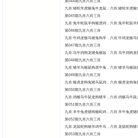
第044期九肖六肖三肖
九肖:猪蛇羊虎猴兔牛龙鼠，六肖:猪蛇羊虎猴
第045期九肖六肖三肖
九肖:兔牛蛇鼠羊狗猴虎鸡，六肖:兔牛蛇鼠羊
第046期九肖六肖三肖
九肖:牛鸡龙猴马猪兔狗羊，六肖:牛鸡龙猴马
第047期九肖六肖三肖
九肖:马牛鸡狗龙猪兔猴鼠，六肖:马牛鸡狗龙
第048期九肖六肖三肖
九肖:猪羊马猴鼠狗虎牛兔，六肖:猪羊马猴鼠
第049期九肖六肖三肖
九肖:猴虎龙狗兔猪马鼠鸡，六肖:猴虎龙狗兔
第050期九肖六肖三肖
九肖:鸡猴马牛鼠龙狗猪羊，六肖:鸡猴马牛鼠
第051期九肖六肖三肖
九肖:羊牛兔虎猪狗猴蛇鸡，六肖:羊牛兔虎猪
第052期九肖六肖三肖
九肖:龙鼠蛇狗猪羊鸡牛马，六肖:龙鼠蛇狗猪
第053期九肖六肖三肖