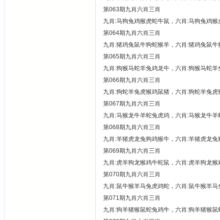
第063期九肖六肖三肖
九肖:马狗兔鸡猴虎蛇牛鼠，六肖:马狗兔鸡猴
第064期九肖六肖三肖
九肖:猪鸡兔鼠牛狗蛇猴羊，六肖:猪鸡兔鼠牛
第065期九肖六肖三肖
九肖:狗猴马蛇羊兔鸡龙牛，六肖:狗猴马蛇羊
第066期九肖六肖三肖
九肖:狗蛇羊兔虎猴鸡鼠猪，六肖:狗蛇羊兔虎
第067期九肖六肖三肖
九肖:马猴龙牛羊蛇兔虎鸡，六肖:马猴龙牛羊
第068期九肖六肖三肖
九肖:羊猪虎龙兔狗鸡猴牛，六肖:羊猪虎龙兔
第069期九肖六肖三肖
九肖:虎羊狗龙猴鸡牛蛇鼠，六肖:虎羊狗龙猴
第070期九肖六肖三肖
九肖:鼠牛猴羊马兔虎鸡蛇，六肖:鼠牛猴羊马
第071期九肖六肖三肖
九肖:狗羊猪猴鼠蛇兔鸡牛，六肖:狗羊猪猴鼠