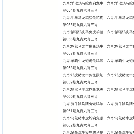
九肖:羊猴鸡马蛇虎狗龙牛，六肖:羊猴鸡马蛇
第054期九肖六肖三肖
九肖:牛羊马龙鸡猪兔蛇狗，六肖:牛羊马龙鸡
第055期九肖六肖三肖
九肖:鼠猴鸡狗马兔虎羊猪，六肖:鼠猴鸡狗马
第056期九肖六肖三肖
九肖:狗鼠马龙羊猴兔鸡牛，六肖:狗鼠马龙羊
第057期九肖六肖三肖
九肖:羊狗牛龙蛇虎兔鸡鼠，六肖:羊狗牛龙蛇
第058期九肖六肖三肖
九肖:鸡虎猪龙牛狗兔鼠蛇，六肖:鸡虎猪龙牛
第059期九肖六肖三肖
九肖:猪猴马羊虎蛇兔龙鸡，六肖:猪猴马羊虎
第060期九肖六肖三肖
九肖:狗牛鼠马猪兔蛇鸡羊，六肖:狗牛鼠马猪
第061期九肖六肖三肖
九肖:马鼠猪牛虎蛇狗兔猴，六肖:马鼠猪牛虎
第062期九肖六肖三肖
九肖:鼠兔虎牛猴狗鸡马蛇，六肖:鼠兔虎牛猴