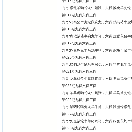
第016期九肖六肖三肖
九肖:猴兔羊狗蛇龙牛猪鼠，六肖:猴兔羊狗蛇
第017期九肖六肖三肖
九肖:鸡马猪牛虎蛇鼠狗龙，六肖:鸡马猪牛虎
第018期九肖六肖三肖
九肖:虎猴鼠猪牛狗龙羊马，六肖:虎猴鼠猪牛
第019期九肖六肖三肖
九肖:蛇兔狗鼠羊马鸡牛猪，六肖:蛇兔狗鼠羊
第020期九肖六肖三肖
九肖:猪狗龙牛鼠马羊猴兔，六肖:猪狗龙牛鼠
第021期九肖六肖三肖
九肖:龙马鸡兔牛猪鼠狗虎，六肖:龙马鸡兔牛
第022期九肖六肖三肖
九肖:羊马虎狗蛇龙牛鸡猪，六肖:羊马虎狗蛇
第023期九肖六肖三肖
九肖:鼠猪蛇猴兔龙羊牛虎，六肖:鼠猪蛇猴兔
第024期九肖六肖三肖
九肖:狗兔鼠蛇牛羊猪鸡马，六肖:狗兔鼠蛇牛
第025期九肖六肖三肖