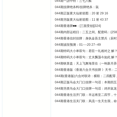
044期一語中特：三七八帳
044期挂牌绝杀料/挂牌绝杀：鼠
044期正版黄大仙射箭图：20 射 29 16
044期另版黄大仙射箭图：11 射 43 37
044期香港牌■■：[三面受创][324]
044期内部运程曰：二五之间。配密码：{258
044期香港信封挂牌：身执金吾主禁兵（辰时上
044期波段预测：01----20 27--49
044期特码大小单双句：君臣一礼相对之 解
044期特码大小单双句：丈夫飘荡今如此 解
044期铁算盘：天上飞舞海里住（一钩新月
044期香港版《香港六合天书挂牌 》天书：二五
044期(香港版)六合对联诗：横联：二四配零
044期正版马会大门口挂牌一句话：本期四五一
044期另类马会大门口挂牌一句话：鸡羊鼠龙来
044期香港生活开门联：羊运将至二四节，十五带三九
044期香港生活关门联：风流一生天生我，命中注定胜