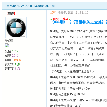
主题 :
085.42.24.29.48.13.30特03(22鼠)
板凳
发表于: 2021-12-16 11:29
【
海涛
】
u
回复
u
编辑
u
《044期》《《香港掛牌之全篇》
044期开奖时间2026年04月23(星期四)晚9:
◎生肖属性：丁卯日；五行属性：火；地支
管理员
◎六合不出：龙蛇猴；三合不出：鸡狗马；
◎开奖日必开生肖→→兔日：鼠猪羊鸡虎马
发帖:
1025
◎开奖日日柱对应五行→→丁卯日：火金木
威望:
29 点
铜币:
1150 枚
◎开奖日必开生肖→→丁卯：牛马鸡猪狗鼠
贡献值:
0 点
◎上期兔，开：龙猴猪鼠马鸡蛇
好评度:
0 点
《044期》《《香港掛牌之全篇》》
044期正版彩图挂:03 爆:马 挂牌成语:一事
[释义] 指什么事情都做不成。形容毫无成就。
044期另版香港马会挂牌：40羊
044期马会挂牌45 射10=24
044期正版数码挂牌:06射:23=38壹句真言:尚
044期蓝天玄挂牌：33蛇