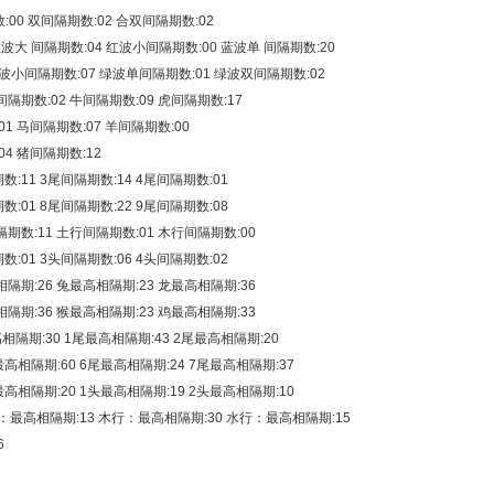
数:00 双间隔期数:02 合双间隔期数:02
红波大 间隔期数:04 红波小间隔期数:00 蓝波单 间隔期数:20
蓝波小间隔期数:07 绿波单间隔期数:01 绿波双间隔期数:02
隔期数:02 牛间隔期数:09 虎间隔期数:17
01 马间隔期数:07 羊间隔期数:00
04 猪间隔期数:12
数:11 3尾间隔期数:14 4尾间隔期数:01
数:01 8尾间隔期数:22 9尾间隔期数:08
期数:11 土行间隔期数:01 木行间隔期数:00
数:01 3头间隔期数:06 4头间隔期数:02
隔期:26 兔最高相隔期:23 龙最高相隔期:36
隔期:36 猴最高相隔期:23 鸡最高相隔期:33
相隔期:30 1尾最高相隔期:43 2尾最高相隔期:20
最高相隔期:60 6尾最高相隔期:24 7尾最高相隔期:37
最高相隔期:20 1头最高相隔期:19 2头最高相隔期:10
行：最高相隔期:13 木行：最高相隔期:30 水行：最高相隔期:15
6