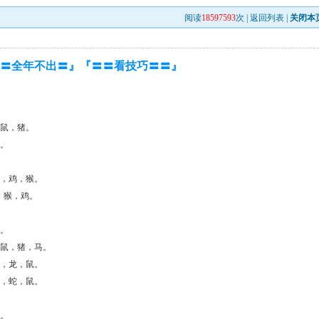
阅读
18597593
次 |
返回列表
|
关闭本
〓〓全年不出〓』『〓〓看技巧〓〓』
，鼠，猪。
鸡。
兔，鸡，猴。
，猴，鸡。
羊。
，鼠，猪，马。
羊，龙，鼠。
虎，蛇，鼠。
鼠。