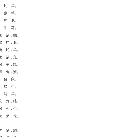
鸡，蛇，羊。
虎，猴，羊。
猪，狗，龙。
猪，牛，马。
兔，鼠，猴。
猪，蛇，龙。
兔，蛇，羊。
龙，鼠，兔。
猴，羊，鼠。
鼠，兔，猴。
狗，猪，鼠。
虎，猪，牛。
马，鸡，羊。
狗，龙，猪。
猴，兔，牛。
龙，猪，蛇。
狗，鼠，蛇。