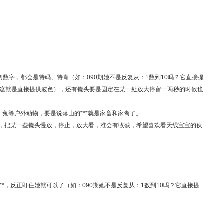
数字，都会是特码、特肖（如：090期她不是反复从：1数到10吗？它直接提
这就是直接提供波色），还有镜头要是固定在某一处放大停留一两秒的时候也
，兔等户外动物，要是说落山的***就是家畜和家禽了。
播，把某一些镜头慢放，停止，放大看，准会有收获，希望喜欢看天线宝宝的伙
*，反正盯住她就可以了（如：090期她不是反复从：1数到10吗？它直接提