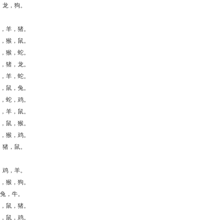
，龙，狗。
。
马，羊，猪。
兔，猴，鼠。
龙，猴，蛇。
猴，猪，龙。
候，羊，蛇。
龙，鼠，兔。
马，蛇，鸡。
鸡，羊，鼠。
兔，鼠，猴。
猪，猴，鸡。
，猪，鼠。
。
，鸡，羊。
羊，猴，狗。
，兔，牛。
虎，鼠，猪。
猴，鼠，鸡。