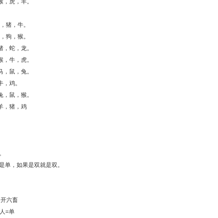
猴，虎，羊。
马，猪，牛。
虎，狗，猴。
猪，蛇，龙。
猴，牛，虎。
马，鼠，兔。
牛，鸡。
兔，鼠，猴。
羊，猪，鸡
。
就是单，如果是双就是双。
不开六畜
人=单