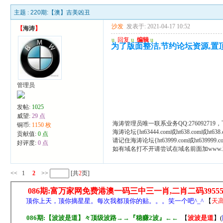
主题 :
220期:【澳】吉美凶丑
沙发
发表于: 2021-04-17 10:52
【
海涛
】
u
回复
u
编辑
u
为了版面整洁,节约论坛资源,置顶帖,
管理员
发帖:
1025
威望:
29 点
海涛管理员唯一联系业务QQ:276092719
铜币:
1150 枚
海涛论坛{ht63444.com或ht638.com或ht6
贡献值:
0 点
请记住海涛论坛{ht63999.com或ht639999.co
好评度:
0 点
如有域名打不开请尝试在域名前面加www
<<
1
2
>>
[共
2
页]