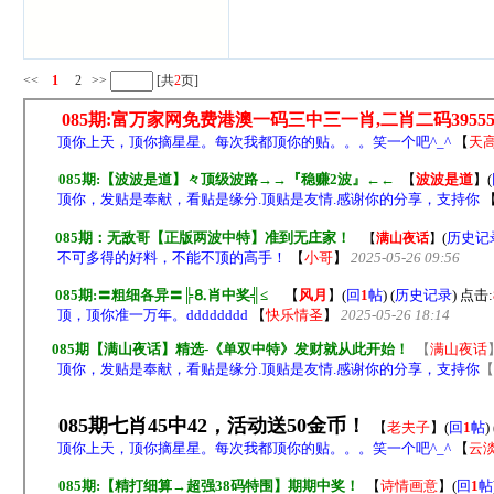
<<
1
2
>>
[共
2
页]